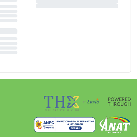
POWERED
THROUGH