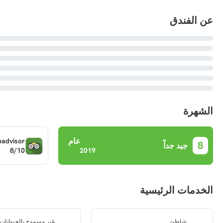
عن الفندق
الشهرة
عام
padvisor
8
جيد جداً
8/10
2019
الخدمات الرئيسية
شاطئ
غير مسموح بالحيوانات ا