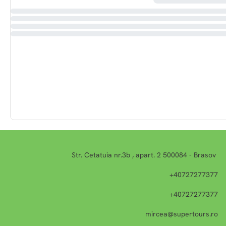
Str. Cetatuia nr.3b , apart. 2 500084 - Brasov
+40727277377
+40727277377
mircea@supertours.ro