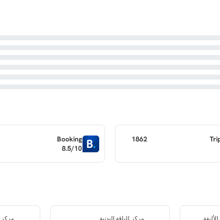
Booking
1862
Tri
8.5/10
لأليفة
مركز للياقة البدنية
مركز ع