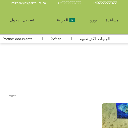
mircea@supertours.ro
+40727277377
+40727277377
مساعدة
يورو
العربية
تسجيل الدخول
الوجهات الأكثر شعبية
When?
Partner documents
سهم