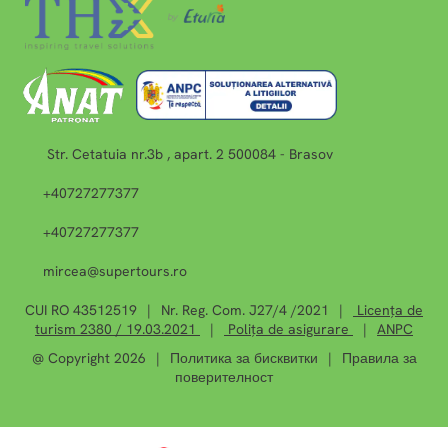
Str. Cetatuia nr.3b , apart. 2 500084 - Brasov
+40727277377
+40727277377
mircea@supertours.ro
CUI RO 43512519
|
Nr. Reg. Com. J27/4 /2021
|
Licența de
turism 2380 / 19.03.2021
|
Polița de asigurare
|
ANPC
@ Copyright 2026
|
Политика за бисквитки
|
Правила за
поверителност