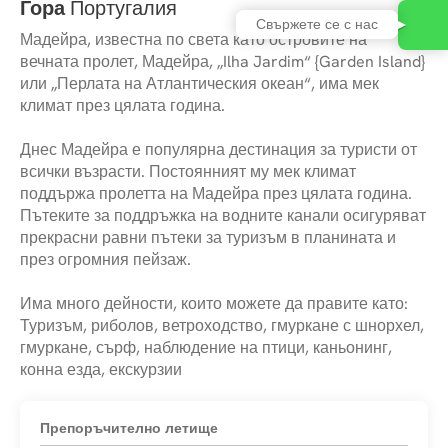
Гора
Португалия
Свържете се с нас
Мадейра, известна по света като островите на
вечната пролет, Мадейра, „Ilha Jardim“ {Garden Island}
или „Перлата на Атлантическия океан“, има мек
климат през цялата година.
Днес Мадейра е популярна дестинация за туристи от
всички възрасти. Постоянният му мек климат
поддържа пролетта на Мадейра през цялата година.
Пътеките за поддръжка на водните канали осигуряват
прекрасни равни пътеки за туризъм в планината и
през огромния пейзаж.
Има много дейности, които можете да правите като:
Туризъм, риболов, ветроходство, гмуркане с шнорхел,
гмуркане, сърф, наблюдение на птици, каньонинг,
Препоръчително летище