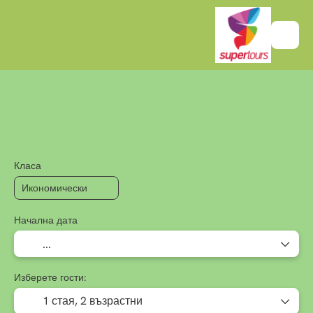
+
Многопосочен
Настаняван
Транспорт + настаняване
Класа
Начална дата
Изберете гости:
1 стая,
2 възрастни