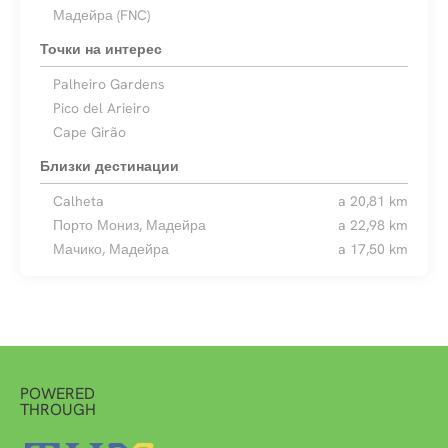
Мадейра (FNC)
Точки на интерес
Palheiro Gardens
Pico del Arieiro
Cape Girão
Близки дестинации
Calheta
a 20,81 km
Порто Мониз, Мадейра
a 22,98 km
Мачико, Мадейра
a 17,50 km
POWERED
THROUGH