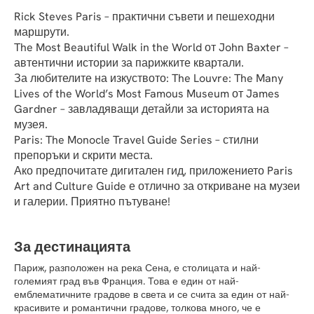
Rick Steves Paris – практични съвети и пешеходни 
маршрути.
The Most Beautiful Walk in the World от John Baxter – 
автентични истории за парижките квартали.
За любителите на изкуството: The Louvre: The Many 
Lives of the World’s Most Famous Museum от James 
Gardner – завладяващи детайли за историята на 
музея.
Paris: The Monocle Travel Guide Series – стилни 
препоръки и скрити места.
Ако предпочитате дигитален гид, приложението Paris 
Art and Culture Guide е отлично за откриване на музеи 
и галерии. Приятно пътуване!
За дестинацията
Париж, разположен на река Сена, е столицата и най-
големият град във Франция. Това е един от най-
емблематичните градове в света и се счита за един от най-
красивите и романтични градове, толкова много, че е