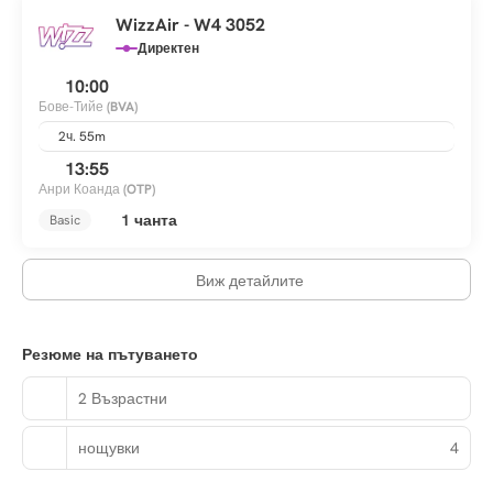
WizzAir - W4 3052
Директен
10:00
Бове-Тийе
(BVA)
2ч. 55m
13:55
Анри Коанда
(OTP)
1 чанта
Basic
Виж детайлите
Резюме на пътуването
2 Възрастни
нощувки
4