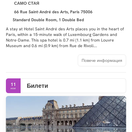
САМО СТАЯ
66 Rue Saint-André des Arts, Paris 75006
Standard Double Room, 1 Double Bed
A stay at Hotel Saint André des Arts places you in the heart of
Paris, within a 15-minute walk of Luxembourg Gardens and
Notre-Dame. This spa hotel is 0.7 mi (1.1 km) from Louvre
Museum and 0.6 mi (0.9 km) from Rue de Rivoli.
Pamper yourself with a visit to the spa, which offers massages.
Повече информация
This hotel also features complimentary wireless internet
access and concierge services.
Make yourself at home in one of the 30 guestrooms featuring
11
Билети
espresso makers and Smart televisions. Complimentary
ное
wireless internet access keeps you connected, and digital
programming is available for your entertainment. Private
bathrooms have complimentary toiletries and hair dryers.
Conveniences include safes and desks, as well as phones with
free local calls.
Grab a bite from the snack bar/deli, or stay in and take
advantage of the hotel's room service (during limited hours).