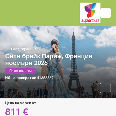
París, Франция
Сити брейк Париж, Франция
ноември 2026
Пакет почивки
ИД на препратка:
41858367
цена на човек от
811 €