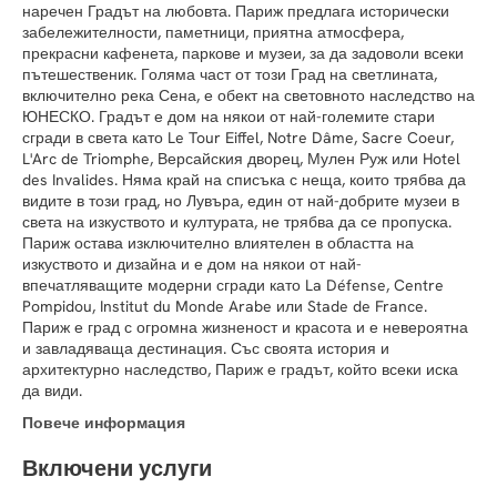
наречен Градът на любовта. Париж предлага исторически
забележителности, паметници, приятна атмосфера,
прекрасни кафенета, паркове и музеи, за да задоволи всеки
пътешественик. Голяма част от този Град на светлината,
включително река Сена, е обект на световното наследство на
ЮНЕСКО. Градът е дом на някои от най-големите стари
сгради в света като Le Tour Eiffel, Notre Dâme, Sacre Coeur,
L'Arc de Triomphe, Версайския дворец, Мулен Руж или Hotel
des Invalides. Няма край на списъка с неща, които трябва да
видите в този град, но Лувъра, един от най-добрите музеи в
света на изкуството и културата, не трябва да се пропуска.
Париж остава изключително влиятелен в областта на
изкуството и дизайна и е дом на някои от най-
впечатляващите модерни сгради като La Défense, Centre
Pompidou, Institut du Monde Arabe или Stade de France.
Париж е град с огромна жизненост и красота и е невероятна
и завладяваща дестинация. Със своята история и
архитектурно наследство, Париж е градът, който всеки иска
да види.
Повече информация
Включени услуги