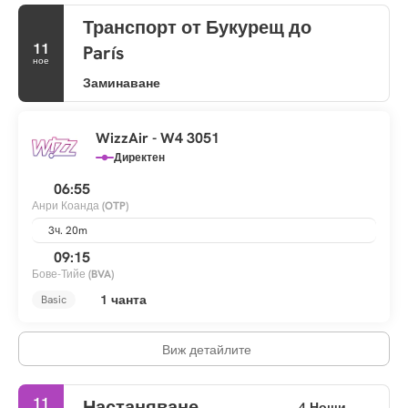
Транспорт от Букурещ до
11
París
ное
Заминаване
WizzAir - W4 3051
Директен
06:55
Анри Коанда
(OTP)
3ч. 20m
09:15
Бове-Тийе
(BVA)
1 чанта
Basic
Виж детайлите
11
Настаняване
4 Нощи