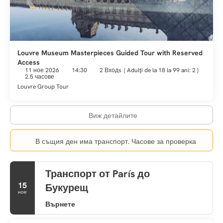
Mingle with other guests at the complimentary reception, held
daily. Quench your thirst with your favorite drink at the
bar/lounge. Continental breakfasts are served on weekdays
from 7:00 AM to 10:30 AM and on weekends from 7:00 AM to
11:00 AM for a fee.
Louvre Museum Masterpieces Guided Tour with Reserved
Featured amenities include express check-in, express check-
Access
11 ное 2026
14:30
2 Входs
(
Adulţi de la 18 la 99 ani: 2
)
out, and complimentary newspapers in the lobby.
2.5 часове
Louvre Group Tour
Виж детайлите
В същия ден има транспорт. Часове за проверка
Транспорт от París до
15
Букурещ
ное
Върнете