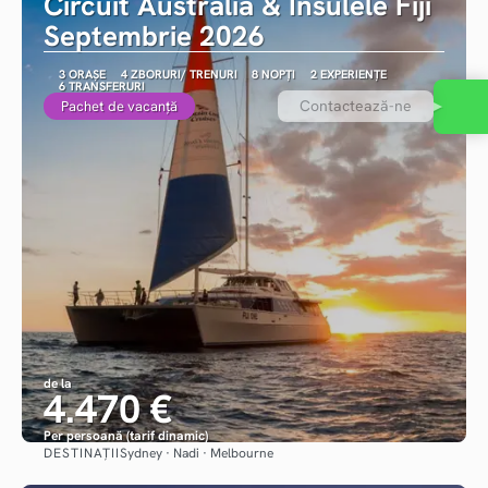
Circuit Australia & Insulele Fiji
Septembrie 2026
3 ORAȘE
4 ZBORURI/ TRENURI
8 NOPȚI
2 EXPERIENȚE
6 TRANSFERURI
Contactează-ne
Pachet de vacanță
de la
4.470 €
Per persoană (tarif dinamic)
DESTINAȚII
Sydney · Nadi · Melbourne
Vezi detalii