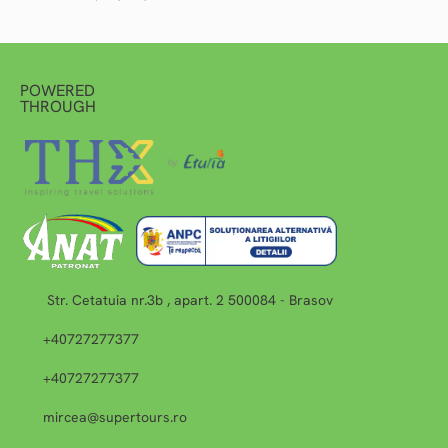
Vezi detalii
POWERED
THROUGH
Str. Cetatuia nr.3b , apart. 2 500084 - Brasov
+40727277377
+40727277377
mircea@supertours.ro