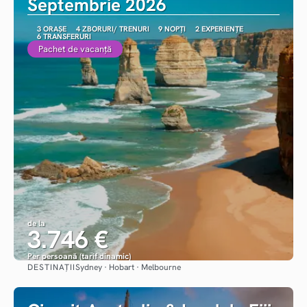
Septembrie 2026
3 ORAȘE
4 ZBORURI/ TRENURI
9 NOPȚI
2 EXPERIENȚE
6 TRANSFERURI
Pachet de vacanță
de la
3.746 €
Per persoană (tarif dinamic)
DESTINAȚII
Sydney · Hobart · Melbourne
Vezi detalii