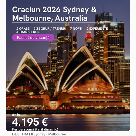
Craciun 2026 Sydney &
Melbourne, Australia
2 ORAȘE
3 ZBORURI/ TRENURI
7 NOPȚI
2 EXPERIENȚE
4 TRANSFERURI
Pachet de vacanță
de la
4.195 €
Per persoană (tarif dinamic)
DESTINAȚII
Sydney · Melbourne