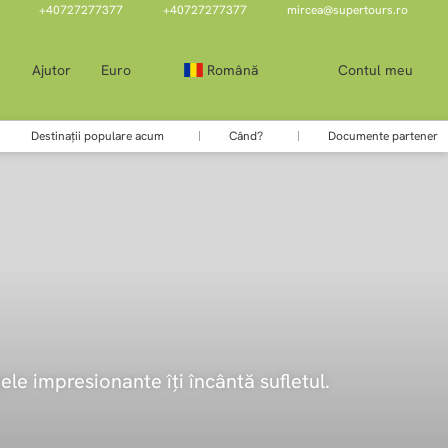
+40727277377
+40727277377
mircea@supertours.ro
Ajutor
Euro
Română
Contul meu
Destinații populare acum
Când?
Documente partener
jele impresionante îți încântă sufletul.