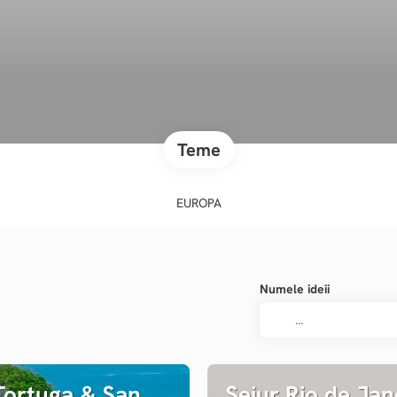
Teme
EUROPA
Numele ideii
Tortuga & San
Sejur Rio de Jan