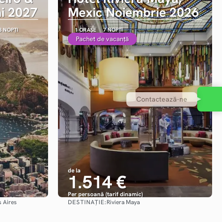
i 2027
Mexic Noiembrie 2026
8 NOPȚI
1 ORAȘE
7 NOPȚI
Pachet de vacanță
Contactează-ne
de la
1.514 €
Per persoană (tarif dinamic)
DESTINAȚIE:
s Aires
Riviera Maya
Vezi detalii