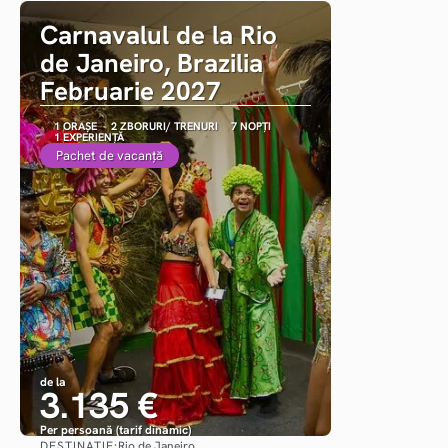
Carnavalul de la Rio
de Janeiro, Brazilia
Februarie 2027
1 ORAȘE
2 ZBORURI/ TRENURI
7 NOPȚI
1 EXPERIENȚĂ
Pachet de vacanță
de la
3.135 €
Per persoană (tarif dinamic)
DESTINAȚIE:
Rio de Janeiro