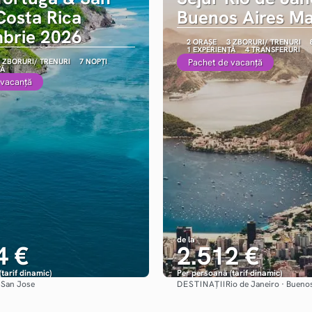
Costa Rica
Buenos Aires Ma
brie 2026
2 ORAȘE
3 ZBORURI/ TRENURI
1 EXPERIENȚĂ
4 TRANSFERURI
 ZBORURI/ TRENURI
7 NOPȚI
Pachet de vacanță
ȚĂ
 vacanță
de la
4 €
2.512 €
tarif dinamic)
Per persoană (tarif dinamic)
:
DESTINAȚII
San Jose
Rio de Janeiro · Bueno
Vezi detalii
Vezi detalii