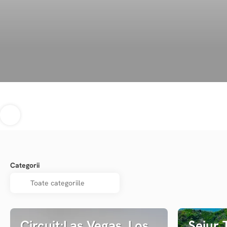
Categorii
Circuit:Las Vegas, Los
Sejur 