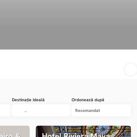
Destinație ideală
Ordonează după
Recomandat
eiro &
Hotel Riviera Maya,