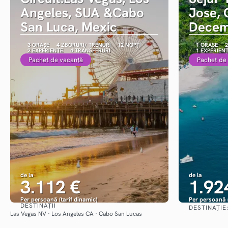
Angeles, SUA &Cabo
Jose, 
San Luca, Mexic
Decem
3 ORAȘE
4 ZBORURI/ TRENURI
12 NOPȚI
1 ORAȘE
2
2 EXPERIENȚE
4 TRANSFERURI
1 EXPERIEN
Pachet de vacanță
Pachet de
de la
de la
3.112 €
1.92
Per persoană (tarif dinamic)
Per persoană (
DESTINAȚII
DESTINAȚIE
Vezi detalii
Las Vegas NV · Los Angeles CA · Cabo San Lucas