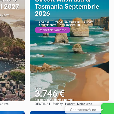
i 2027
Tasmania Septembrie
2026
8 NOPȚI
3 ORAȘE
4 ZBORURI/ TRENURI
9 NOPȚI
2 EXPERIENȚE
6 TRANSFERURI
Pachet de vacanță
de la
3.746 €
Per persoană (tarif dinamic)
DESTINAȚII
s Aires
Sydney · Hobart · Melbourne
Vezi detalii
Contactează-ne