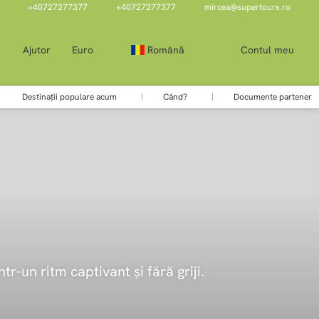
+40727277377
+40727277377
mircea@supertours.ro
Ajutor
Euro
Română
Contul meu
Destinații populare acum
Când?
Documente partener
tr-un ritm captivant și fără griji.