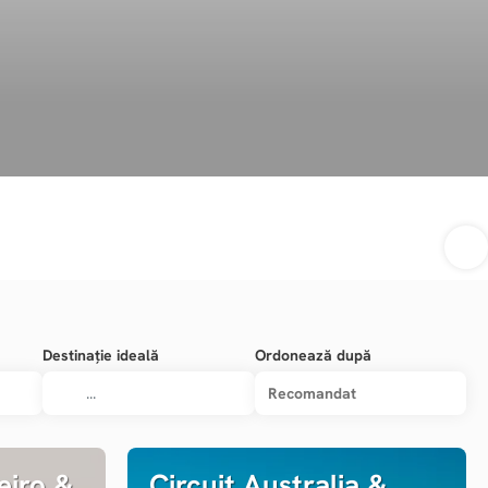
Destinație ideală
Ordonează după
Recomandat
eiro &
Circuit Australia &