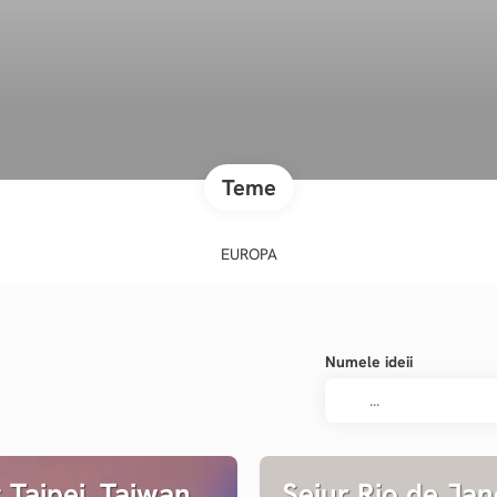
Teme
EUROPA
Numele ideii
t Taipei, Taiwan
Sejur Rio de Jan