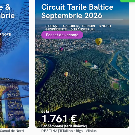
e &
Circuit Tarile Baltice
brie
Septembrie 2026
3 ORAȘE
4 ZBORURI/ TRENURI
8 NOPȚI
3 EXPERIENȚE
6 TRANSFERURI
9 NOPȚI
Pachet de vacanță
de la
1.761 €
Per persoană (tarif dinamic)
DESTINAȚII
h Samui de Nord
Tallinn · Riga · Vilnius
Vezi detalii