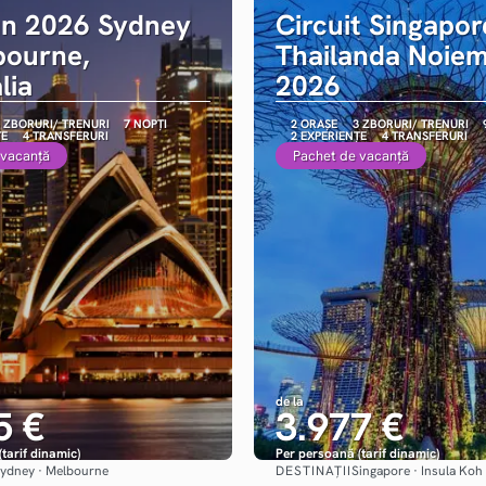
un 2026 Sydney
Circuit Singapor
bourne,
Thailanda Noiem
lia
2026
 ZBORURI/ TRENURI
7 NOPȚI
2 ORAȘE
3 ZBORURI/ TRENURI
ȚE
4 TRANSFERURI
2 EXPERIENȚE
4 TRANSFERURI
 vacanță
Pachet de vacanță
de la
5 €
3.977 €
tarif dinamic)
Per persoană (tarif dinamic)
DESTINAȚII
ydney · Melbourne
Singapore · Insula Ko
Vezi detalii
Vezi detalii