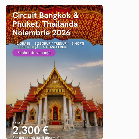
Circuit Bangkok &
Phuket, Thailanda
Noiembrie 2026
2 ORAȘE
3 ZBORURI/ TRENURI
8 NOPȚI
1 EXPERIENȚĂ
4 TRANSFERURI
Pachet de vacanță
de la
2.300 €
Per persoană (tarif dinamic)