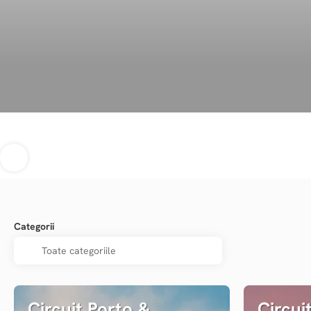
Categorii
Circuit Porto &
Circui