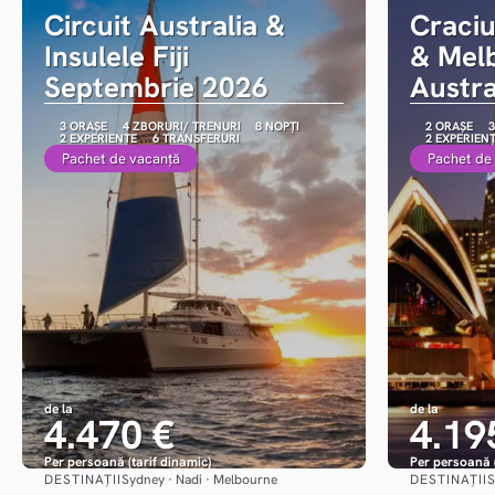
Circuit Australia &
Craci
Insulele Fiji
& Mel
Septembrie 2026
Austra
3 ORAȘE
4 ZBORURI/ TRENURI
8 NOPȚI
2 ORAȘE
3
2 EXPERIENȚE
6 TRANSFERURI
2 EXPERIEN
Pachet de vacanță
Pachet de
de la
de la
4.470 €
4.19
Per persoană (tarif dinamic)
Per persoană (
DESTINAȚII
DESTINAȚII
Sydney · Nadi · Melbourne
S
Vezi detalii