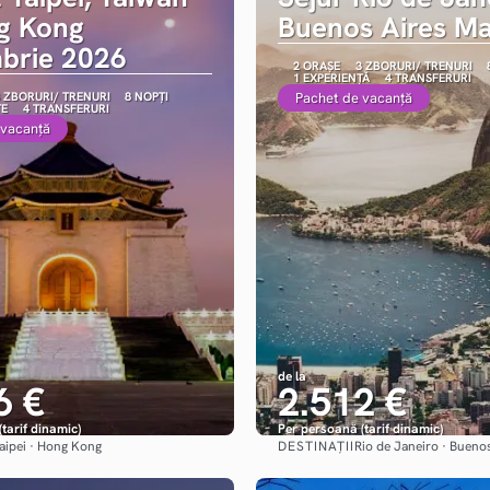
g Kong
Buenos Aires Ma
brie 2026
2 ORAȘE
3 ZBORURI/ TRENURI
1 EXPERIENȚĂ
4 TRANSFERURI
 ZBORURI/ TRENURI
8 NOPȚI
Pachet de vacanță
ȚE
4 TRANSFERURI
 vacanță
de la
6 €
2.512 €
tarif dinamic)
Per persoană (tarif dinamic)
DESTINAȚII
aipei · Hong Kong
Rio de Janeiro · Bueno
Vezi detalii
Vezi detalii