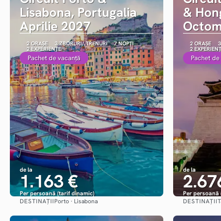
Lisabona, Portugalia
& Hon
Aprilie 2027
Octom
2 ORAȘE
3 ZBORURI/ TRENURI
7 NOPȚI
2 ORAȘE
3
2 EXPERIENȚE
2 EXPERIEN
Pachet de vacanță
Pachet de
de la
de la
1.163 €
2.67
Per persoană (tarif dinamic)
Per persoană (
DESTINAȚII
DESTINAȚII
Porto · Lisabona
T
Vezi detalii